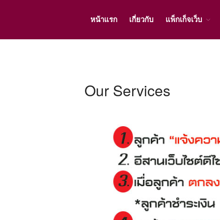
หน้าแรก
เกี่ยวกับ
แพ็กเก็จเว็บ
Our Services