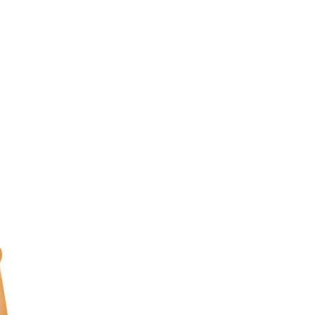
คู่มือเว็บไซต์ อบต./เทศบาล
จัดการข้อมูล ITA 2568/2025
สำหรับเว็บไซต์เทศบาล องค์การ
บริหารส่วนตำบล
ดาวน์โหลดไฟล์ภาพสไลด์ IIT-
EIT สำหรับใส่ QR Code ลง
เว็บไซต์
แจ้งอัพเดทเว็บไซต์เตรียมพร้อม
ITA 2568
ไฟล์แก้ไข สำหรับภาพสไลน์