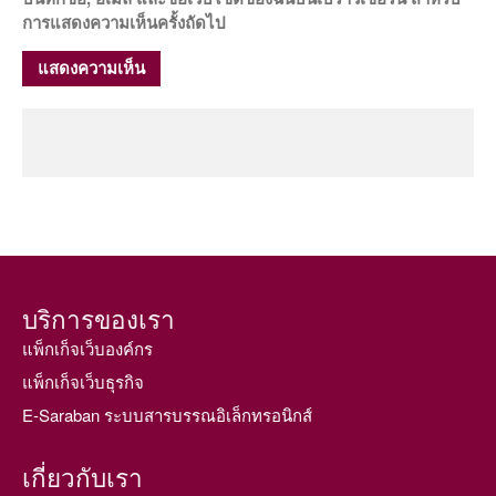
การแสดงความเห็นครั้งถัดไป
บริการของเรา
แพ็กเก็จเว็บองค์กร
แพ็กเก็จเว็บธุรกิจ
E-Saraban ระบบสารบรรณอิเล็กทรอนิกส์
เกี่ยวกับเรา