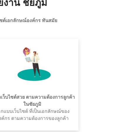
งาน ชัยภูมิ
บไซต์เอกลักษณ์องค์กร ทันสมัย
ำเว็บไซต์สวย ตามความต้องการลูกค้า
ในชัยภูมิ
กแบบเว็บไซต์ ที่เป็นเอกลักษณ์ของ
งค์กร ตามความต้องการของลูกค้า