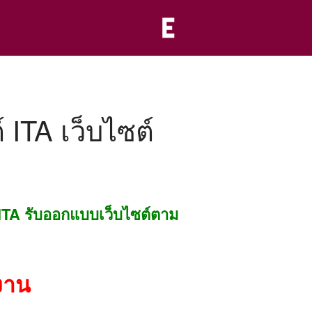
รับทํา
รับทำ
เว็บไซต์ ITA
เว็บไซต์ ITA
หน่วยงาน
อบต
อบต
เทศบาล ใน
เทศบาล
จังหวัด
หน้าแรก
ร้อยเอ็ด
ร้อยเอ็ด
 ITA เว็บไซต์
มุกดาหาร
เกี่ยวกับ
มหาสารคาม
ยโสธร
มุกดาหาร
มหาสารคาม
แพ็กเก็จเว็บ
อำนาจเจริญ
ยโสธร
แพ็กเก็จเว็บองค์กร
อีสานและทั่ว
อีสานเว็บ
ทั้งประเทศ
e-Saraban ระบบจัดการเอกสาร
ดีไซน์
อิเล็กทรอนิกส์
บ ITA รับออกแบบเว็บไซต์ตาม
แพ็กเก็จเว็บธุรกิจ
ผลงาน
ขั้นตอนรับบริการ
งาน
ความรู้