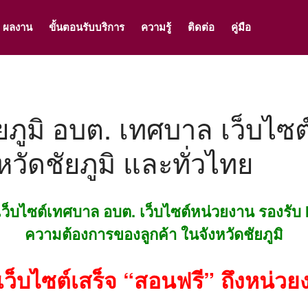
ผลงาน
ขั้นตอนรับบริการ
ความรู้
ติดต่อ
คู่มือ
ยภูมิ อบต. เทศบาล เว็บไซต์
วัดชัยภูมิ และทั่วไทย
ทำเว็บไซต์เทศบาล อบต. เว็บไซต์หน่วยงาน รองรั
ความต้องการของลูกค้า ในจังหวัดชัยภูมิ
เว็บไซต์เสร็จ “สอนฟรี” ถึงหน่วย