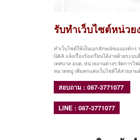
รับทำเว็บไซต์หน่วย
ทำเว็บไซต์ให้เป็นเอกลักษณ์ขององค์กร 
Q&A แจ้งเรื่องร้องเรียนได้ง่ายด้วยระบ
เทศบาล อบต. หน่วยงานต่างๆ จัดการไฟล์
หมวดหมู่ เพิ่มตกแต่งเว็บไซต์ให้สวยงาม
สอบถาม : 087-3771077
LINE : 087-3771077