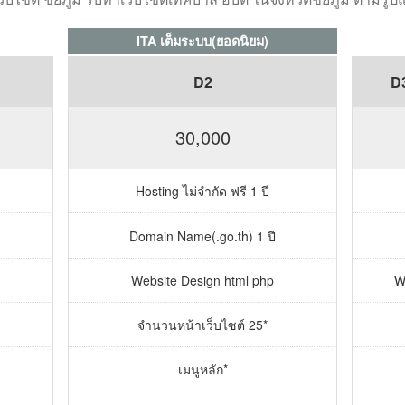
ITA เต็มระบบ(ยอดนิยม)
D2
D3
30,000
Hosting ไม่จำกัด ฟรี 1 ปี
Domain Name(.go.th) 1 ปี
Website Design html php
W
จำนวนหน้าเว็บไซต์ 25*
เมนูหลัก*