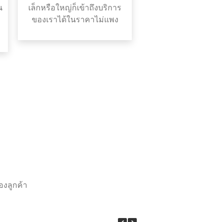
น
เล็กหรือใหญ่ก็เข้าถึงบริการ
ของเราได้ในราคาไม่แพง
งลูกค้า