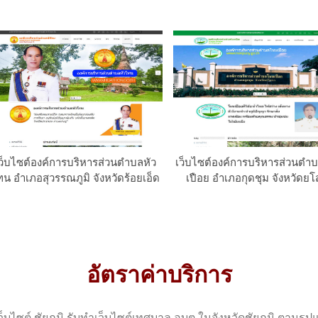
ว็บไซต์องค์การบริหารส่วนตำบลหัว
เว็บไซต์องค์การบริหารส่วนตำ
ทน อำเภอสุวรรณภูมิ จังหวัดร้อยเอ็ด
เปือย อำเภอกุดชุม จังหวัดย
อัตราค่าบริการ
ว็บไซต์ ชัยภูมิ รับทำเว็บไซต์เทศบาล อบต ในจังหวัดชัยภูมิ ตามรูป