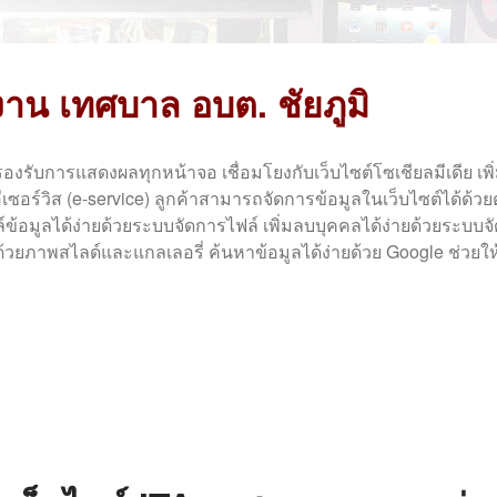
งาน เทศบาล อบต. ชัยภูมิ
รองรับการแสดงผลทุกหน้าจอ เชื่อมโยงกับเว็บไซต์โซเชียลมีเดีย 
บอีเซอร์วิส (e-service) ลูกค้าสามารถจัดการข้อมูลในเว็บไซต์ได้ด
ข้อมูลได้ง่ายด้วยระบบจัดการไฟล์ เพิ่มลบบุคคลได้ง่ายด้วยระบบจ
ด้วยภาพสไลด์และแกลเลอรี่ ค้นหาข้อมูลได้ง่ายด้วย Google ช่วยให