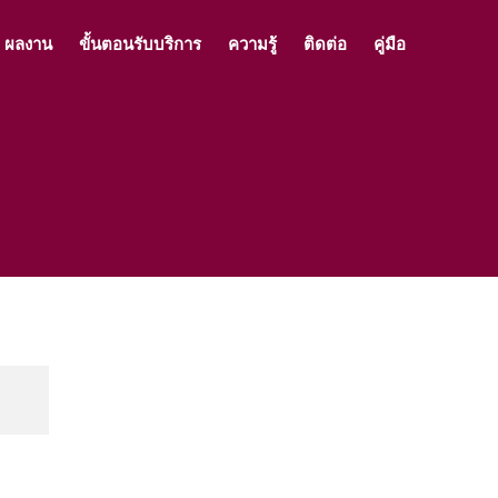
ผลงาน
ขั้นตอนรับบริการ
ความรู้
ติดต่อ
คู่มือ