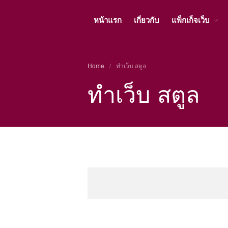
หน้าแรก
เกี่ยวกับ
แพ็กเก็จเว็บ
Home
/
ทําเว็บ สตูล
ทําเว็บ สตูล