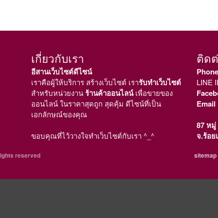
เกี่ยวกับเรา
ติดต
อีสานเว็บไซต์ดีไซน์
Phon
เราคือผู้ให้บริการ สร้างเว็บไซต์ เรา
รับทำเว็บไซต์
LINE 
สำหรับหน่วยงาน
ร้านค้าออนไลน์
เพื่อขายของ
Faceb
ออนไลน์ ในราคาสุดถูก สุดคุ้ม ดีไซน์ที่เป็น
Email
เอกลักษณ์ของคุณ
87 หมู
ขอบคุณที่ไว้วางใจทำเว็บไซต์กับเรา ^_^
จ.ร้อย
ights reserved
sitemap