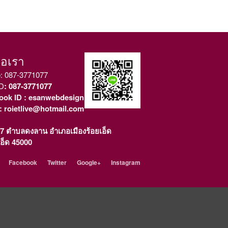
่อเรา
e
:
087-3771077
คู่มือเว็บไซต์ อบต./เทศบาล
ID
: 087-3771077
จัดการข้อมูล ITA 2568/2025
ook ID
: esanwebdesign
สำหรับเว็บไซต์เทศบาล องค์การ
: roietlive@hotmail.com
บริหารส่วนตำบล
ดาวน์โหลดไฟล์ภาพสไลด์ IIT-
่ 7 ตำบลดงลาน อำเภอเมืองร้อยเอ็ด
EIT สำหรับใส่ QR Code ลง
เอ็ด 45000
เว็บไซต์
แจ้งอัพเดทเว็บไซต์เตรียมพร้อม
Facebook
Twitter
Google+
Instagram
ITA 2568
ไฟล์แก้ไข สำหรับภาพสไลน์