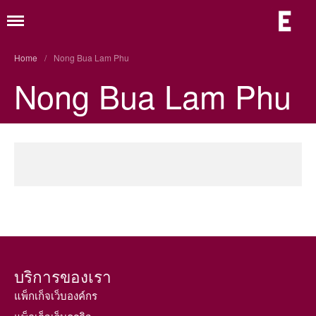
ร
ร
เ
เ
หน้าแรก
ห
Home
/
Nong Bua Lam Phu
อ
เกี่ยวกับ
เ
Nong Bua Lam Phu
แพ็กเก็จเว็บ
จ
ร
ร้
แพ็กเก็จเว็บองค์กร
ม
ย
e-Saraban ระบบจัดการเอกสาร
ม
ม
อิเล็กทรอนิกส์
อ
อ
แพ็กเก็จเว็บธุรกิจ
อ
ท
ผลงาน
ด
ขั้นตอนรับบริการ
ความรู้
ติดต่อ
บริการของเรา
คู่มือ
แพ็กเก็จเว็บองค์กร