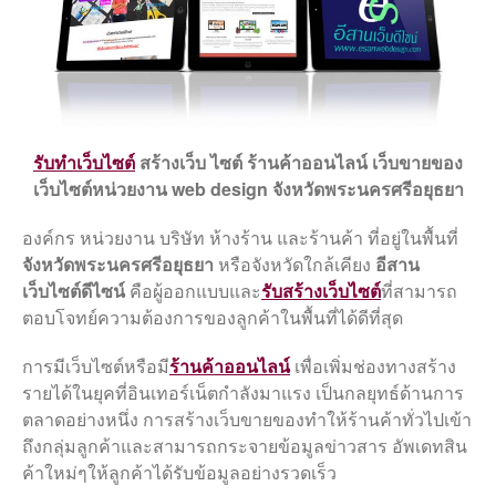
คู่มือ
รับทําเว็บไซต์
สร้างเว็บ ไซต์
ร้านค้าออนไลน์ เว็บขายของ
เว็บไซต์หน่วยงาน web design จังหวัดพระนครศรีอยุธยา
องค์กร หน่วยงาน บริษัท ห้างร้าน และร้านค้า ที่อยู่ในพื้นที่
คู่มือเว็บไซต์ อบต./เทศบาล
จังหวัดพระนครศรีอยุธยา
หรือจังหวัดใกล้เคียง
อีสาน
จัดการข้อมูล ITA 2568/2025
เว็บไซต์ดีไซน์
คือผู้ออกแบบและ
รับสร้างเว็บไซต์
ที่สามารถ
สำหรับเว็บไซต์เทศบาล องค์การ
ตอบโจทย์ความต้องการของลูกค้าในพื้นที่ได้ดีที่สุด
บริหารส่วนตำบล
ดาวน์โหลดไฟล์ภาพสไลด์ IIT-
การมีเว็บไซต์หรือมี
ร้านค้าออนไลน์
เพื่อเพิ่มช่องทางสร้าง
EIT สำหรับใส่ QR Code ลง
รายได้ในยุคที่อินเทอร์เน็ตกำลังมาแรง เป็นกลยุทธ์ด้านการ
เว็บไซต์
ตลาดอย่างหนึ่ง การสร้างเว็บขายของทำให้ร้านค้าทั่วไปเข้า
แจ้งอัพเดทเว็บไซต์เตรียมพร้อม
ถึงกลุ่มลูกค้าและสามารถกระจายข้อมูลข่าวสาร อัพเดทสิน
ITA 2568
ค้าใหม่ๆให้ลูกค้าได้รับข้อมูลอย่างรวดเร็ว
ไฟล์แก้ไข สำหรับภาพสไลน์