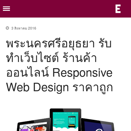
ร
ร
เ
เ
ห
อ
3 สิงหาคม 2016
เ
พระนครศรีอยุธยา รับ
จ
หน้าแรก
ร
ร้
ม
เกี่ยวกับ
ทําเว็บไซต์ ร้านค้า
ย
แพ็กเก็จเว็บ
ม
ม
อ
ออนไลน์ Responsive
แพ็กเก็จเว็บองค์กร
อ
อ
ท
e-Saraban ระบบจัดการเอกสาร
Web Design ราคาถูก
อิเล็กทรอนิกส์
ด
แพ็กเก็จเว็บธุรกิจ
ผลงาน
ขั้นตอนรับบริการ
ความรู้
ติดต่อ