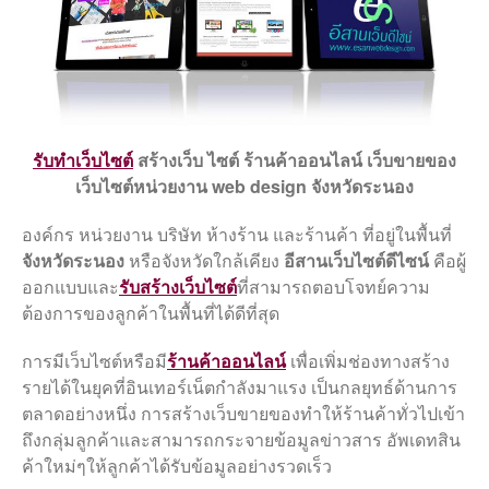
คู่มือ
รับทําเว็บไซต์
สร้างเว็บ ไซต์
ร้านค้าออนไลน์ เว็บขายของ
เว็บไซต์หน่วยงาน web design จังหวัดระนอง
องค์กร หน่วยงาน บริษัท ห้างร้าน และร้านค้า ที่อยู่ในพื้นที่
คู่มือเว็บไซต์ อบต./เทศบาล
จังหวัดระนอง
หรือจังหวัดใกล้เคียง
อีสานเว็บไซต์ดีไซน์
คือผู้
จัดการข้อมูล ITA 2568/2025
ออกแบบและ
รับสร้างเว็บไซต์
ที่สามารถตอบโจทย์ความ
สำหรับเว็บไซต์เทศบาล องค์การ
ต้องการของลูกค้าในพื้นที่ได้ดีที่สุด
บริหารส่วนตำบล
ดาวน์โหลดไฟล์ภาพสไลด์ IIT-
การมีเว็บไซต์หรือมี
ร้านค้าออนไลน์
เพื่อเพิ่มช่องทางสร้าง
EIT สำหรับใส่ QR Code ลง
รายได้ในยุคที่อินเทอร์เน็ตกำลังมาแรง เป็นกลยุทธ์ด้านการ
เว็บไซต์
ตลาดอย่างหนึ่ง การสร้างเว็บขายของทำให้ร้านค้าทั่วไปเข้า
แจ้งอัพเดทเว็บไซต์เตรียมพร้อม
ถึงกลุ่มลูกค้าและสามารถกระจายข้อมูลข่าวสาร อัพเดทสิน
ITA 2568
ค้าใหม่ๆให้ลูกค้าได้รับข้อมูลอย่างรวดเร็ว
ไฟล์แก้ไข สำหรับภาพสไลน์