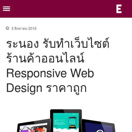
ร
ร
เ
เ
ห
อ
3 สิงหาคม 2016
เ
ระนอง รับทําเว็บไซต์
จ
หน้าแรก
ร
ร้
ม
เกี่ยวกับ
ร้านค้าออนไลน์
ย
แพ็กเก็จเว็บ
ม
ม
อ
Responsive Web
แพ็กเก็จเว็บองค์กร
อ
อ
ท
e-Saraban ระบบจัดการเอกสาร
Design ราคาถูก
อิเล็กทรอนิกส์
ด
แพ็กเก็จเว็บธุรกิจ
ผลงาน
ขั้นตอนรับบริการ
ความรู้
ติดต่อ