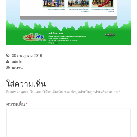
30 กรกฎาคม 2016
admin
ผลงาน
ใส่ความเห็น
อีเมลของคุณจะไม่แสดงให้คนอื่นเห็น
ช่องข้อมูลจำเป็นถูกทำเครื่องหมาย
*
ความเห็น
*