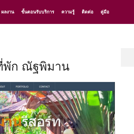
ผลงาน
ขั้นตอนรับบริการ
ความรู้
ติดต่อ
คู่มือ
ที่พัก ณัฐพิมาน