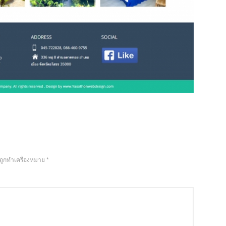
นถูกทำเครื่องหมาย
*