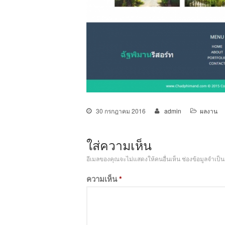
30 กรกฎาคม 2016
admin
ผลงาน
ใส่ความเห็น
อีเมลของคุณจะไม่แสดงให้คนอื่นเห็น
ช่องข้อมูลจำเป็
ความเห็น
*