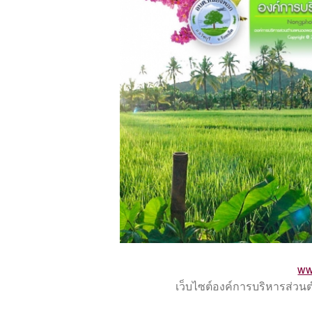
ww
เว็บไซต์องค์การบริหารส่วน