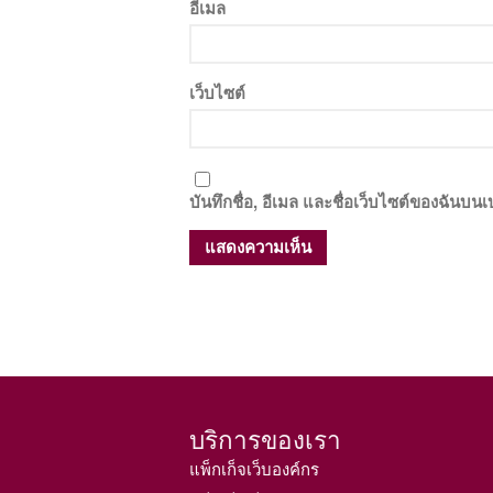
อีเมล
เว็บไซต์
บันทึกชื่อ, อีเมล และชื่อเว็บไซต์ของฉันบน
บริการของเรา
แพ็กเก็จเว็บองค์กร