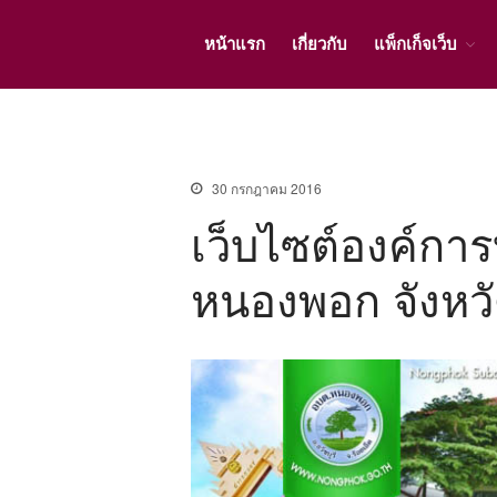
หน้าแรก
เกี่ยวกับ
แพ็กเก็จเว็บ
30 กรกฎาคม 2016
เว็บไซต์องค์กา
หนองพอก จังหวั