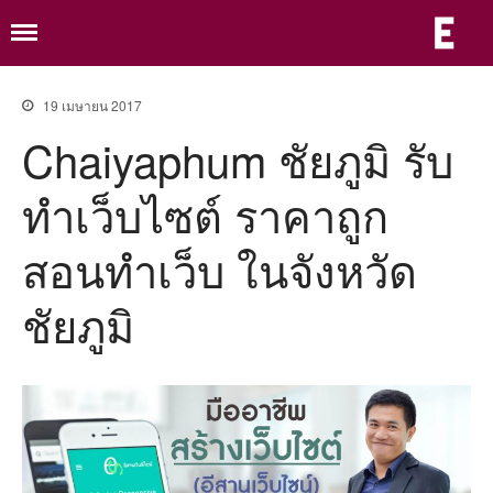
ร
ร
เ
เ
ห
อ
19 เมษายน 2017
เ
หน้าแรก
Chaiyaphum ชัยภูมิ รับ
จ
ร
ร้
เกี่ยวกับ
ม
ทำเว็บไซต์ ราคาถูก
แพ็กเก็จเว็บ
ย
ม
ม
แพ็กเก็จเว็บองค์กร
อ
สอนทำเว็บ ในจังหวัด
อ
e-Saraban ระบบจัดการเอกสาร
อ
ท
อิเล็กทรอนิกส์
ชัยภูมิ
ด
แพ็กเก็จเว็บธุรกิจ
ผลงาน
ขั้นตอนรับบริการ
ความรู้
ติดต่อ
คู่มือ