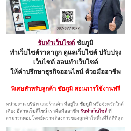
รับทำเว็บไซต์
ชัยภูมิ
ทำเว็บไซต์ราคาถูก ดูแลเว็บไซต์ ปรับปรุง
คู่มือเว็บไซต์ อบต./เทศบาล
เว็บไซต์ สอนทำเว็บไซต์
จัดการข้อมูล ITA 2568/2025
ให้คำปรึกษาธุรกิจออนไลน์ ด้วยมืออาชีพ
สำหรับเว็บไซต์เทศบาล องค์การ
บริหารส่วนตำบล
พิเศษสำหรับลูกค้า ชัยภูมิ สอนการใช้งานฟรี
ดาวน์โหลดไฟล์ภาพสไลด์ IIT-
EIT สำหรับใส่ QR Code ลง
เว็บไซต์
หน่วยงาน บริษัท และร้านค้า ที่อยู่ใน
ชัยภูมิ
หรือจังหวัดใกล้
แจ้งอัพเดทเว็บไซต์เตรียมพร้อม
เคียง
อีสานเว็บดีไซน์
เราคือมืออาชีพ
รับทำเว็บไซต์
ที่
ITA 2568
สามารถตอบโจทย์ความต้องการของลูกค้าในพื้นที่ได้ดีที่สุด
ไฟล์แก้ไข สำหรับภาพสไลน์