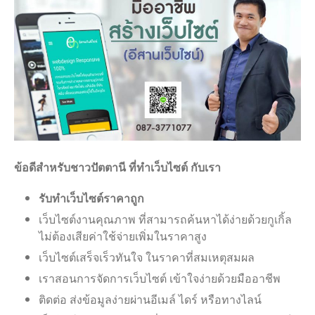
ข้อดีสำหรับชาวปัตตานี ที่ทำเว็บไซต์ กับเรา
รับทำเว็บไซต์ราคาถูก
เว็บไซต์งานคุณภาพ ที่สามารถค้นหาได้ง่ายด้วยกูเกิ้ล
ไม่ต้องเสียค่าใช้จ่ายเพิ่มในราคาสูง
เว็บไซต์เสร็จเร็วทันใจ ในราคาที่สมเหตุสมผล
เราสอนการจัดการเว็บไซต์ เข้าใจง่ายด้วยมืออาชีพ
ติดต่อ ส่งข้อมูลง่ายผ่านอีเมล์ ไดร์ หรือทางไลน์