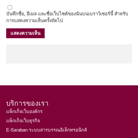
บันทึกชื่อ, อีเมล และชื่อเว็บไซต์ของฉันบนเบราว์เซอร์นี้ สำหรับ
การแสดงความเห็นครั้งถัดไป
บริการของเรา
แพ็กเก็จเว็บองค์กร
แพ็กเก็จเว็บธุรกิจ
E-Saraban ระบบสารบรรณอิเล็กทรอนิกส์